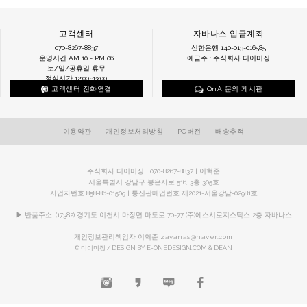
고객센터
자바나스 입금계좌
070-8267-8837
신한은행 140-013-016585
운영시간 AM 10 - PM 06
예금주 : 주식회사 디이미징
토/일/공휴일 휴무
점심시간 12:00~13:00
고객센터 전화연결
QnA 문의 게시판
이용약관
개인정보처리방침
PC버전
배송추적
주식회사 디이미징 | 070-8267-8837 | 이혁준
서울특별시 강남구 봉은사로 516, 3층 305호
사업자번호 858-86-01509 | 통신판매업번호 제2021-서울강남-02981호
▶ 반품주소: (17382) 경기도 이천시 마장면 마도로 70-77 (주)에스시로지스틱스 2층 자바나스
개인정보관리책임자 이혁준
zavanas@naver.com
© 디이미징 / DESIGN BY E-ONEDESIGN.COM & DEAN