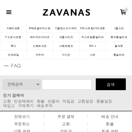
0
A헤비코튼
B에센셜피마스판
C밸런스드수피마
D익스트림USA코튼
J쿨스킨
F소로나코튼
레이어드티셔츠
크롭시리즈
익스트림롱슬리브
헤비롱슬리브
후디
스웨트셔츠
스웨트팬츠
MA-1
울자켓
슈퍼세일
아우터
가디건
니트
롱슬리브
FAQ
검색
인기 검색어
교환
반송택배비
환불
반품비
적립금
교환일정
환불일정
재입고
구매후기
배송추적
전체보기
주문 결제
배송 안내
주문취소
교환
환불
상품 관련
적립금
회원 관련