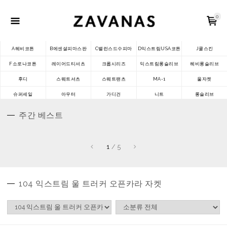
0
A헤비코튼
B에센셜피마스판
C밸런스드수피마
D익스트림USA코튼
J쿨스킨
F소로나코튼
레이어드티셔츠
크롭시리즈
익스트림롱슬리브
헤비롱슬리브
후디
스웨트셔츠
스웨트팬츠
MA-1
울자켓
슈퍼세일
아우터
가디건
니트
롱슬리브
주간 베스트
1
/
5
104 익스트림 울 트러커 오픈카라 자켓