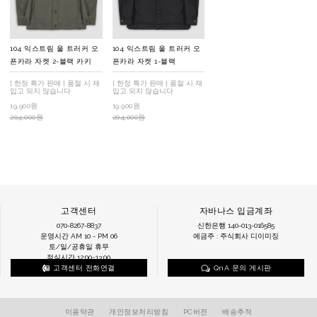
104 익스트림 울 트러커 오
104 익스트림 울 트러커 오
픈카라 자켓 2-블랙 카키
픈카라 자켓 1-블랙
[ 한정 특가 판매 ] 품절 시 재
[ 한정 특가 판매 ] 품절 시 재
입고 되지 않습니다
입고 되지 않습니다
19,900원
19,900원
204,000원
204,000원
고객센터
자바나스 입금계좌
070-8267-8837
신한은행 140-013-016585
운영시간 AM 10 - PM 06
예금주 : 주식회사 디이미징
토/일/공휴일 휴무
점심시간 12:00~13:00
고객센터 전화연결
QnA 문의 게시판
이용약관
개인정보처리방침
PC버전
배송추적