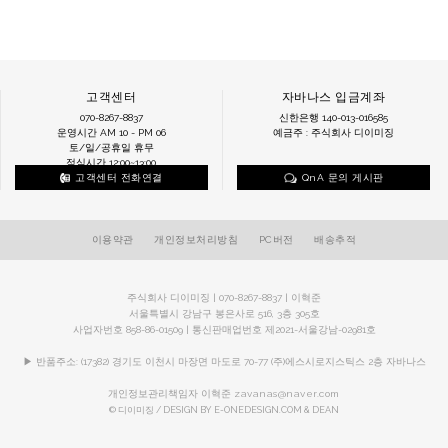
고객센터
자바나스 입금계좌
070-8267-8837
신한은행 140-013-016585
운영시간 AM 10 - PM 06
예금주 : 주식회사 디이미징
토/일/공휴일 휴무
점심시간 12:00~13:00
고객센터 전화연결
QnA 문의 게시판
이용약관
개인정보처리방침
PC버전
배송추적
주식회사 디이미징 | 070-8267-8837 | 이혁준
서울특별시 강남구 봉은사로 516, 3층 305호
사업자번호 858-86-01509 | 통신판매업번호 제2021-서울강남-02981호
▶ 반품주소: (17382) 경기도 이천시 마장면 마도로 70-77 (주)에스시로지스틱스 2층 자바나스
개인정보관리책임자 이혁준
zavanas@naver.com
© 디이미징 / DESIGN BY E-ONEDESIGN.COM & DEAN