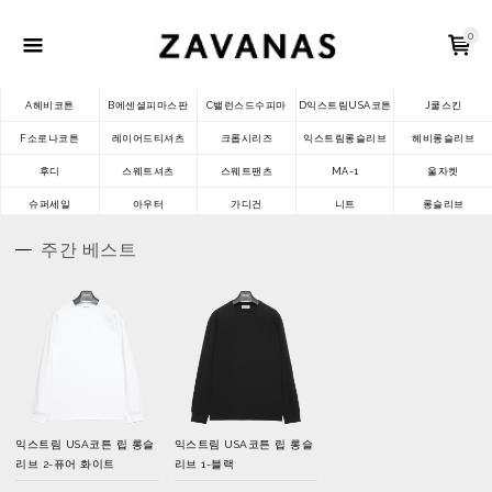
0
A헤비코튼
B에센셜피마스판
C밸런스드수피마
D익스트림USA코튼
J쿨스킨
F소로나코튼
레이어드티셔츠
크롭시리즈
익스트림롱슬리브
헤비롱슬리브
후디
스웨트셔츠
스웨트팬츠
MA-1
울자켓
슈퍼세일
아우터
가디건
니트
롱슬리브
주간 베스트
익스트림 USA코튼 립 롱슬
익스트림 USA코튼 립 롱슬
리브 2-퓨어 화이트
리브 1-블랙