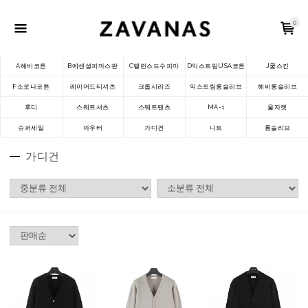
0
A헤비코튼
B에센셜피마스판
C밸런스드수피마
D익스트림USA코튼
J쿨스킨
F소로나코튼
레이어드티셔츠
크롭시리즈
익스트림롱슬리브
헤비롱슬리브
후디
스웨트셔츠
스웨트팬츠
MA-1
울자켓
슈퍼세일
아우터
가디건
니트
롱슬리브
가디건