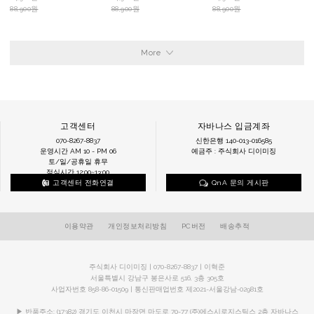
88,900원
88,900원
88,900원
More
고객센터
자바나스 입금계좌
070-8267-8837
신한은행 140-013-016585
운영시간 AM 10 - PM 06
예금주 : 주식회사 디이미징
토/일/공휴일 휴무
점심시간 12:00~13:00
고객센터 전화연결
QnA 문의 게시판
이용약관
개인정보처리방침
PC버전
배송추적
주식회사 디이미징 | 070-8267-8837 | 이혁준
서울특별시 강남구 봉은사로 516, 3층 305호
사업자번호 858-86-01509 | 통신판매업번호 제2021-서울강남-02981호
▶ 반품주소: (17382) 경기도 이천시 마장면 마도로 70-77 (주)에스시로지스틱스 2층 자바나스