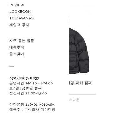
REVIEW
LOOKBOOK
TO ZAVANAS
재입고 공지
자주 묻는 질문
배송추적
즐겨찾기
070-8267-8837
에센셜 오버핏 구스다운 패딩 파카 점퍼
운영시간 AM 10 - PM 06
토/일/공휴일 휴무
1-블랙
점심시간 12:00~13:00
필파워 700이상의 90/10 구스다운
신한은행 140-013-016585
349,800원
예금주 : 주식회사 디이미징
129,900원