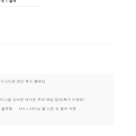
자켓 1-블랙
멀 구스다운 레인 후드 롱패딩
1 미니멀 오버핏 덕다운 푸퍼 패딩 점퍼[특가 이벤트]
버 블루종
MA-1 샤이닝 올 시즌 숏 봄버 자켓