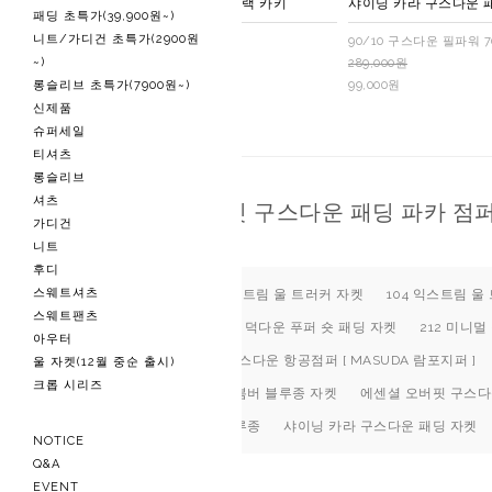
A2 샤이닝 봄버 자켓 2-블랙 카키
샤이닝 카라 구스다운 패
패딩 초특가(39,900원~)
니트/가디건 초특가(2900원
[5온스]
90/10 구스다운 필파워 
~)
289,000원
289,000원
롱슬리브 초특가(7900원~)
59,900원
99,000원
신제품
슈퍼세일
티셔츠
롱슬리브
셔츠
에센셜 오버핏 구스다운 패딩 파카 점
가디건
니트
후디
스웨트셔츠
103 히든 미니멀 익스트림 울 트러커 자켓
104 익스트림 
스웨트팬츠
209 에센셜 람포지퍼 덕다운 푸퍼 숏 패딩 자켓
212 미니멀
아우터
206 MA-1 에센셜 구스다운 항공점퍼 [ MASUDA 람포지퍼 ]
울 자켓(12월 중순 출시)
크롭 시리즈
에센셜 패디드 카라 봄버 블루종 자켓
에센셜 오버핏 구스다
샤이닝 카라 자켓 블루종
샤이닝 카라 구스다운 패딩 자켓
NOTICE
Q&A
EVENT