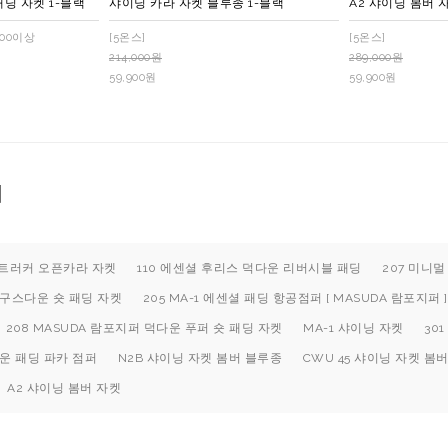
딩 자켓 1-블랙
샤이닝 카라 자켓 블루종 1-블랙
A2 샤이닝 봄버 
700이상
[5온스]
[5온스]
214,000원
289,000원
59,900원
59,900원
퍼
울 트러커 오픈카라 자켓
110 에센셜 후리스 덕다운 리버시블 패딩
207 미니
 구스다운 숏 패딩 자켓
205 MA-1 에센셜 패딩 항공점퍼 [ MASUDA 람포지퍼 ]
208 MASUDA 람포지퍼 덕다운 푸퍼 숏 패딩 자켓
MA-1 샤이닝 자켓
30
운 패딩 파카 점퍼
N2B 샤이닝 자켓 봄버 블루종
CWU 45 샤이닝 자켓 봄
A2 샤이닝 봄버 자켓