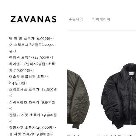
회원가입
로그인
주문내역
마이페이지
단 한 번 초특가 (5,900원~)
주간 베스트
숏 스웨트셔츠/팬츠(12,900
원~)
헨리넥 초특가 (14,900원~)
하이엔드/빈티지(슬럽) 초특
가 (16,900원~)
머슬핏 레귤러핏 초특가
(14,900원)
스웨트셔츠 초특가 (14,900원
~)
스웨트팬츠 초특가 (9,900원
~)
간절기 자켓 초특가(19,900원
~)
항공자켓 초특가(49,900원~)
울 자켓 초특가(49,900원~)