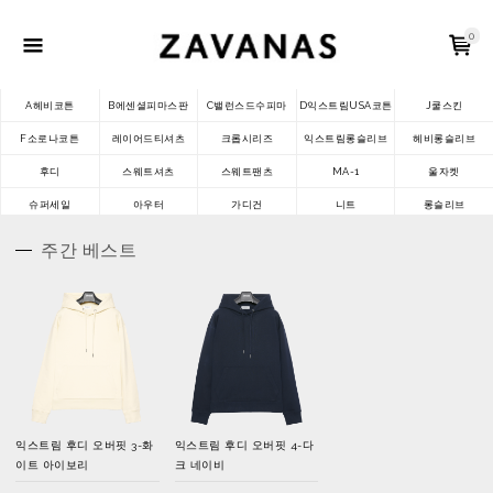
0
A헤비코튼
B에센셜피마스판
C밸런스드수피마
D익스트림USA코튼
J쿨스킨
F소로나코튼
레이어드티셔츠
크롭시리즈
익스트림롱슬리브
헤비롱슬리브
후디
스웨트셔츠
스웨트팬츠
MA-1
울자켓
슈퍼세일
아우터
가디건
니트
롱슬리브
주간 베스트
익스트림 후디 오버핏 3-화
익스트림 후디 오버핏 4-다
이트 아이보리
크 네이비