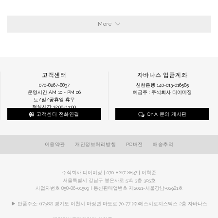
More
고객센터
자바나스 입금계좌
070-8267-8837
신한은행 140-013-016585
운영시간 AM 10 - PM 06
예금주 : 주식회사 디이미징
토/일/공휴일 휴무
점심시간 12:00~13:00
고객센터 전화연결
QnA 문의 게시판
이용약관
개인정보처리방침
PC버전
배송추적
주식회사 디이미징 | 070-8267-8837 | 이혁준
서울특별시 강남구 봉은사로 516, 3층 305호
사업자번호 858-86-01509 | 통신판매업번호 제2021-서울강남-02981호
▶ 반품주소: (17382) 경기도 이천시 마장면 마도로 70-77 (주)에스시로지스틱스 2층 자바나스