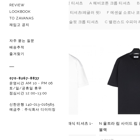
O 헤비 립 슬림 머슬핏 티셔츠
A 헤비코튼 크롭 티셔츠
REVIEW
LOOKBOOK
F 에센셜 소로나 코튼 티셔츠(레귤러 핏)
F 에센셜 소로나 코
TO ZAVANAS
C 밸런스드 수피마 머슬핏 크롭 티셔츠
C 밸런스드 수피마 
재입고 공지
자주 묻는 질문
배송추적
즐겨찾기
070-8267-8837
운영시간 AM 10 - PM 06
토/일/공휴일 휴무
점심시간 12:00~13:00
신한은행 140-013-016585
예금주 : 주식회사 디이미징
N 울트라 립 사이드 립 클래식 티셔츠 1-
N 울트라 립 사이드 립 
퓨어 화이트
블랙