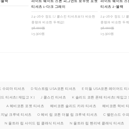
-블랙
라이트 웨이트 스톤 피그먼트 로우컷 포켓
라이트 웨이트 스
티셔츠 1-다크 그레이
티셔츠 2-블랙
24~26수 정도 [J 쿨스킨 티셔츠보다 비슷한
24~26수 정도 [
중량과 비슷한 두께감]
중량과 비슷한 두께
56,000원
56,000원
15,900원
15,900원
드 수피마 티셔츠
D 익스트림 USA코튼 티셔츠
E 미들 USA코튼 레이어드 티셔
 티셔츠[ 재입고 X ]
J 쿨스킨 티셔츠
K 솔리드 코튼 폰테 티셔츠[ 재입고 X
츠
A 헤비코튼 포켓 티셔츠
헤비코튼 솔리드 카라 티셔츠
헤비코튼 럭비 
오리지날 크루넥 티셔츠
O 헤비 립 코튼 더블 립 크루넥 티셔츠
C 밸런스드 수
N 울트라 립 사이드 립 클래식 티셔츠
N 울트라 립 헨리넥 클래식 티셔츠