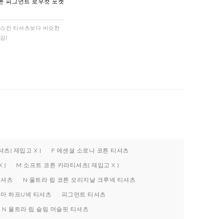
톤 피그먼트 로우컷 포켓
J 쿨스킨 티셔츠보다 비슷한
감]
츠[ 재입고 X ]
F 에센셜 소로나 코튼 티셔츠
 ]
M 소프트 코튼 카라티셔츠[ 재입고 X ]
티셔츠
N 울트라 립 코튼 오리지날 크루넥 티셔츠
피마 하프U넥 티셔츠
피그먼트 티셔츠
N 울트라 립 슬림 머슬핏 티셔츠