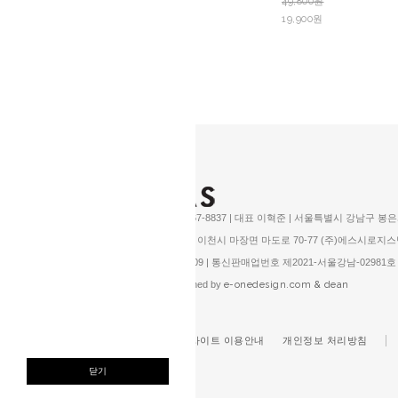
49,800원
49,800원
19,900원
19,900원
주식회사 디이미징 | 070-8267-8837 | 대표 이혁준 | 서울특별시 강남구 봉은사
▶ 반품주소: (17382) 경기도 이천시 마장면 마도로 70-77 (주)에스시로지
사업자등록번호 858-86-01509 | 통신판매업번호 제2021-서울강남-0298
copyright @ 디이미징 designed by
e-onedesign.com & dean
회사소개
이용약관
사이트 이용안내
개인정보 처리방침
메뉴 열기
닫기