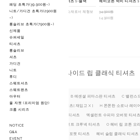
헤비코튼 솔리드 카라 티셔츠 1-블랙
헤비코튼 럭비 티셔츠 1
패딩 초특가(39,900원~)
니트/가디건 초특가(2900원
16수의 두툼하고 부드러운 소재로서 체형보
34,900원
~)
완에 좋습니다
14,900원
롱슬리브 초특가(7900원~)
34,900원
14,900원
신제품
슈퍼세일
티셔츠
롱슬리브
셔츠
가디건
니트
N 울트라 립 사이드 립 클래식 티셔츠
후디
스웨트셔츠
스웨트팬츠
A 헤비코튼 티셔츠
B 에센셜 피마스판 티셔츠
C 밸런스
아우터
울 자켓 (프리미엄 원단)
G 쫀쫀한 소로나 티셔츠[ 재입고 X ]
H 쫀쫀한 소로나 레이어드
크롭 시리즈
A 헤비코튼 하프U넥 티셔츠
엑셀런트 수피마 오버핏 티셔
N 울트라 립 코튼 컴포트 크루넥 티셔츠
O 헤비 립 코튼 
NOTICE
Q&A
D 익스트림 USA코튼 포켓 티셔츠
헤비 슬럽 클래식 티셔츠
EVENT