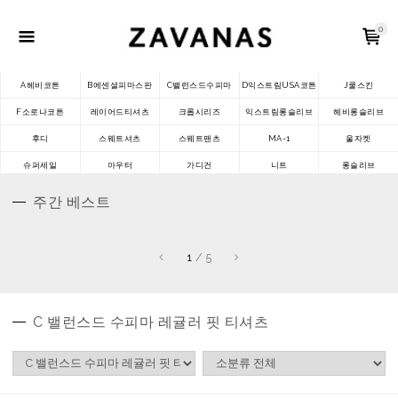
0
A헤비코튼
B에센셜피마스판
C밸런스드수피마
D익스트림USA코튼
J쿨스킨
F소로나코튼
레이어드티셔츠
크롭시리즈
익스트림롱슬리브
헤비롱슬리브
후디
스웨트셔츠
스웨트팬츠
MA-1
울자켓
슈퍼세일
아우터
가디건
니트
롱슬리브
주간 베스트
1
/
5
C 밸런스드 수피마 레귤러 핏 티셔츠