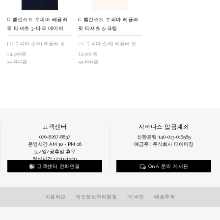
C 밸런스드 수피마 레귤러
C 밸런스드 수피마 레귤러
핏 티셔츠 3-다크 네이비
핏 티셔츠 5-크림
[ C 수피마 소재] 레귤러 핏
[ C 수피마 소재] 레귤러 핏
14,900원
14,900원
34,800원
34,800원
고객센터
자바나스 입금계좌
070-8267-8837
신한은행 140-013-016585
운영시간 AM 10 - PM 06
예금주 : 주식회사 디이미징
토/일/공휴일 휴무
점심시간 12:00~13:00
고객센터 전화연결
QnA 문의 게시판
이용약관
개인정보처리방침
PC버전
배송추적