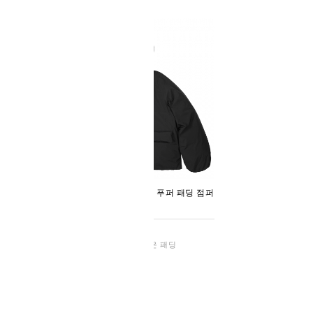
301 미니멀 오버핏 덕다운 푸퍼 패딩 점퍼
1-블랙
[탈부착 후드버전]
가장 미니멀한 오버핏 덕다운 패딩
298,800원
49,900원