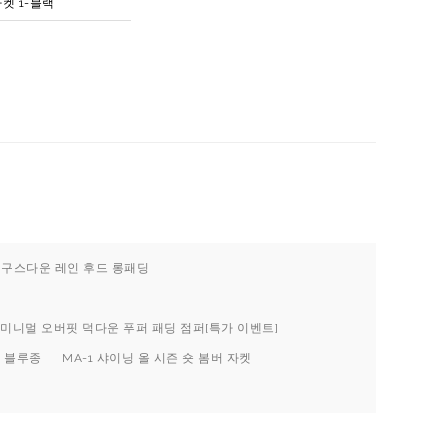
자켓 1-블랙
멀 구스다운 레인 후드 롱패딩
1 미니멀 오버핏 덕다운 푸퍼 패딩 점퍼[특가 이벤트]
버 블루종
MA-1 샤이닝 올 시즌 숏 봄버 자켓