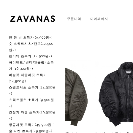
회원가입
로그인
주문내역
마이페이지
단 한 번 초특가 (5,900원~)
주간 베스트
숏 스웨트셔츠/팬츠(12,900
원~)
헨리넥 초특가 (14,900원~)
하이엔드/빈티지(슬럽) 초특
가 (16,900원~)
머슬핏 레귤러핏 초특가
(14,900원)
스웨트셔츠 초특가 (14,900원
~)
스웨트팬츠 초특가 (9,900원
~)
간절기 자켓 초특가(19,900원
~)
항공자켓 초특가(49,900원~)
울 자켓 초특가(49,900원~)