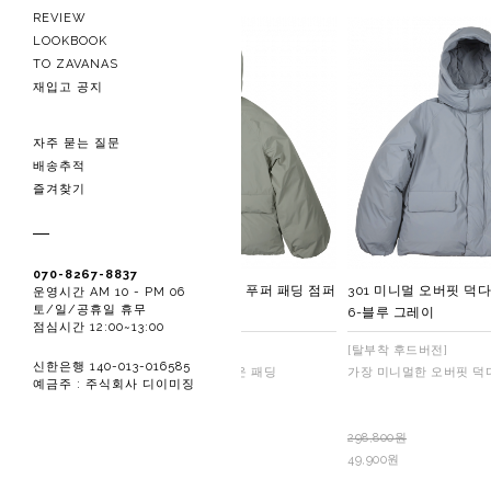
REVIEW
LOOKBOOK
TO ZAVANAS
재입고 공지
자주 묻는 질문
배송추적
즐겨찾기
070-8267-8837
301 미니멀 오버핏 덕다운 푸퍼 패딩 점퍼
301 미니멀 오버핏 덕
운영시간 AM 10 - PM 06
토/일/공휴일 휴무
7-카키 그레이
6-블루 그레이
점심시간 12:00~13:00
[탈부착 후드버전]
[탈부착 후드버전]
신한은행 140-013-016585
가장 미니멀한 오버핏 덕다운 패딩
가장 미니멀한 오버핏 덕
예금주 : 주식회사 디이미징
298,800원
49,900원
298,800원
49,900원