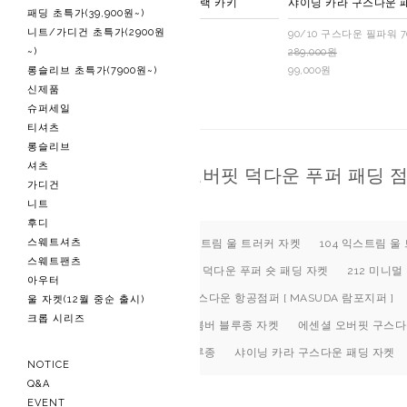
A2 샤이닝 봄버 자켓 2-블랙 카키
샤이닝 카라 구스다운 패
패딩 초특가(39,900원~)
니트/가디건 초특가(2900원
[5온스]
90/10 구스다운 필파워 
~)
289,000원
289,000원
롱슬리브 초특가(7900원~)
59,900원
99,000원
신제품
슈퍼세일
티셔츠
롱슬리브
셔츠
301 미니멀 오버핏 덕다운 푸퍼 패딩 
가디건
니트
후디
스웨트셔츠
103 히든 미니멀 익스트림 울 트러커 자켓
104 익스트림 
스웨트팬츠
209 에센셜 람포지퍼 덕다운 푸퍼 숏 패딩 자켓
212 미니멀
아우터
206 MA-1 에센셜 구스다운 항공점퍼 [ MASUDA 람포지퍼 ]
울 자켓(12월 중순 출시)
크롭 시리즈
에센셜 패디드 카라 봄버 블루종 자켓
에센셜 오버핏 구스다
샤이닝 카라 자켓 블루종
샤이닝 카라 구스다운 패딩 자켓
NOTICE
Q&A
EVENT