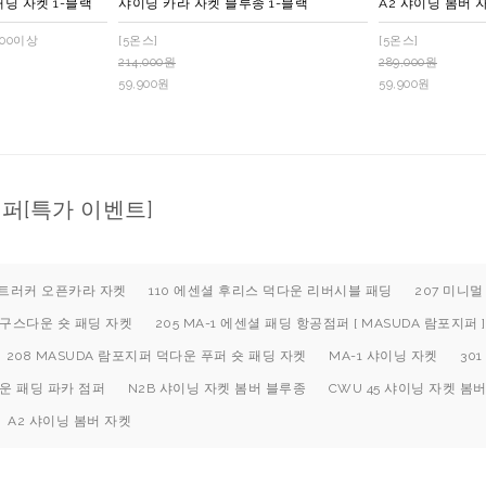
딩 자켓 1-블랙
샤이닝 카라 자켓 블루종 1-블랙
A2 샤이닝 봄버 
700이상
[5온스]
[5온스]
214,000원
289,000원
59,900원
59,900원
점퍼[특가 이벤트]
울 트러커 오픈카라 자켓
110 에센셜 후리스 덕다운 리버시블 패딩
207 미니
 구스다운 숏 패딩 자켓
205 MA-1 에센셜 패딩 항공점퍼 [ MASUDA 람포지퍼 ]
208 MASUDA 람포지퍼 덕다운 푸퍼 숏 패딩 자켓
MA-1 샤이닝 자켓
30
운 패딩 파카 점퍼
N2B 샤이닝 자켓 봄버 블루종
CWU 45 샤이닝 자켓 봄
A2 샤이닝 봄버 자켓