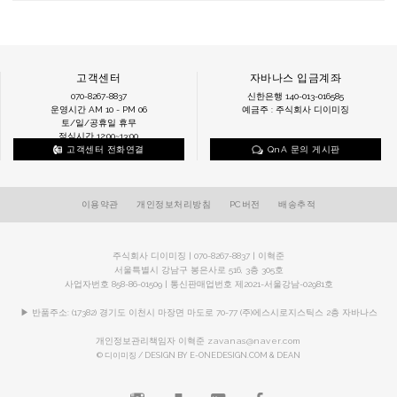
고객센터
자바나스 입금계좌
070-8267-8837
신한은행 140-013-016585
운영시간 AM 10 - PM 06
예금주 : 주식회사 디이미징
토/일/공휴일 휴무
점심시간 12:00~13:00
고객센터 전화연결
QnA 문의 게시판
이용약관
개인정보처리방침
PC버전
배송추적
주식회사 디이미징 | 070-8267-8837 | 이혁준
서울특별시 강남구 봉은사로 516, 3층 305호
사업자번호 858-86-01509 | 통신판매업번호 제2021-서울강남-02981호
▶ 반품주소: (17382) 경기도 이천시 마장면 마도로 70-77 (주)에스시로지스틱스 2층 자바나스
개인정보관리책임자 이혁준
zavanas@naver.com
© 디이미징 / DESIGN BY E-ONEDESIGN.COM & DEAN