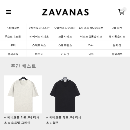
0
A헤비코튼
B에센셜피마스판
C밸런스드수피마
D익스트림USA코튼
J쿨스킨
F소로나코튼
레이어드티셔츠
크롭시리즈
익스트림롱슬리브
헤비롱슬리브
후디
스웨트셔츠
스웨트팬츠
MA-1
울자켓
슈퍼세일
아우터
가디건
니트
롱슬리브
주간 베스트
A 헤비코튼 하프U넥 티셔
A 헤비코튼 하프U넥 티셔
츠 9-오트밀 그레이
츠 1-블랙