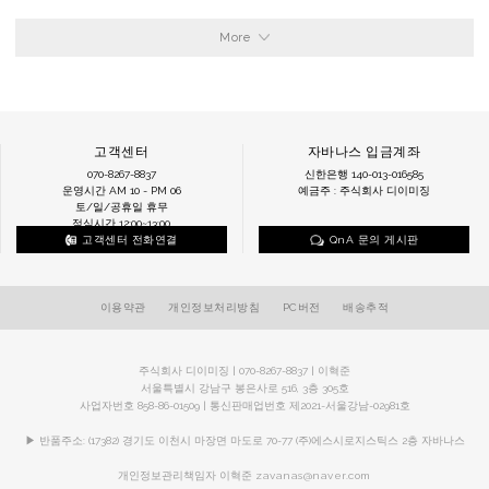
More
고객센터
자바나스 입금계좌
070-8267-8837
신한은행 140-013-016585
운영시간 AM 10 - PM 06
예금주 : 주식회사 디이미징
토/일/공휴일 휴무
점심시간 12:00~13:00
고객센터 전화연결
QnA 문의 게시판
이용약관
개인정보처리방침
PC버전
배송추적
주식회사 디이미징 | 070-8267-8837 | 이혁준
서울특별시 강남구 봉은사로 516, 3층 305호
사업자번호 858-86-01509 | 통신판매업번호 제2021-서울강남-02981호
▶ 반품주소: (17382) 경기도 이천시 마장면 마도로 70-77 (주)에스시로지스틱스 2층 자바나스
개인정보관리책임자 이혁준
zavanas@naver.com