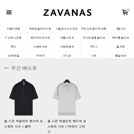
0
A헤비코튼
B에센셜피마스판
C밸런스드수피마
D익스트림USA코튼
J쿨스킨
F소로나코튼
레이어드티셔츠
크롭시리즈
익스트림롱슬리브
헤비롱슬리브
후디
스웨트셔츠
스웨트팬츠
MA-1
울자켓
슈퍼세일
아우터
가디건
니트
롱슬리브
주간 베스트
올 시즌 엑셀런트 헨리넥 숏
올 시즌 엑셀런트 헨리넥 숏
스웨트 셔츠 1-블랙
스웨트 셔츠 2-메란지 그레
이