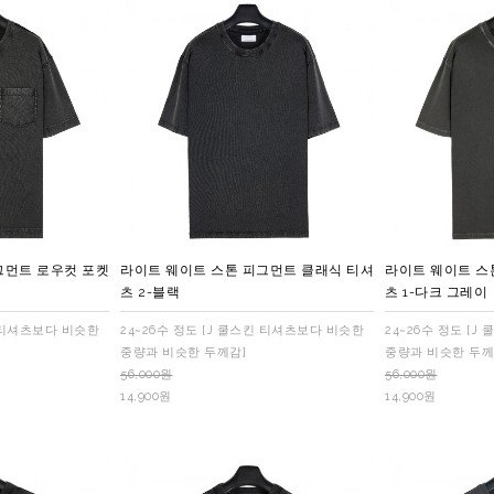
그먼트 로우컷 포켓
라이트 웨이트 스톤 피그먼트 클래식 티셔
라이트 웨이트 스
츠 2-블랙
츠 1-다크 그레이
킨 티셔츠보다 비슷한
24~26수 정도 [J 쿨스킨 티셔츠보다 비슷한
24~26수 정도 [
중량과 비슷한 두께감]
중량과 비슷한 두께
56,000원
56,000원
14,900원
14,900원