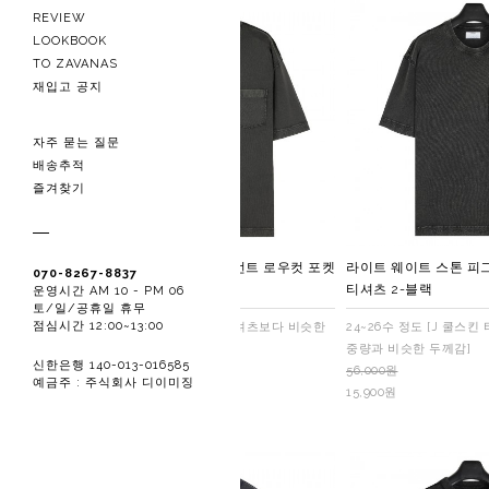
REVIEW
LOOKBOOK
TO ZAVANAS
재입고 공지
자주 묻는 질문
배송추적
즐겨찾기
라이트 웨이트 스톤 피그먼트 로우컷 포켓
라이트 웨이트 스톤 피
070-8267-8837
티셔츠 1-다크 그레이
티셔츠 2-블랙
운영시간 AM 10 - PM 06
토/일/공휴일 휴무
점심시간 12:00~13:00
24~26수 정도 [J 쿨스킨 티셔츠보다 비슷한
24~26수 정도 [J 쿨스
중량과 비슷한 두께감]
중량과 비슷한 두께감]
신한은행 140-013-016585
56,000원
56,000원
예금주 : 주식회사 디이미징
15,900원
15,900원