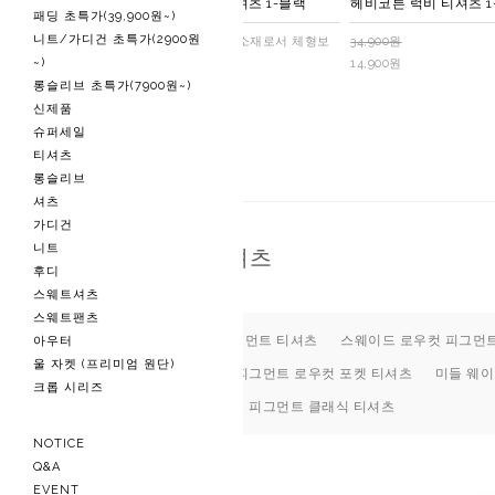
헤비코튼 솔리드 카라 티셔츠 1-블랙
헤비코튼 럭비 티셔츠 1
패딩 초특가(39,900원~)
니트/가디건 초특가(2900원
16수의 두툼하고 부드러운 소재로서 체형보
34,900원
~)
완에 좋습니다
14,900원
롱슬리브 초특가(7900원~)
34,900원
14,900원
신제품
슈퍼세일
티셔츠
롱슬리브
셔츠
가디건
니트
피그먼트 티셔츠
후디
스웨트셔츠
스웨트팬츠
스웨이드 로우컷 피그먼트 티셔츠
스웨이드 로우컷 피그먼트
아우터
울 자켓 (프리미엄 원단)
라이트 웨이트 스톤 피그먼트 로우컷 포켓 티셔츠
미들 웨이
크롭 시리즈
익스트림 웨이트 스톤 피그먼트 클래식 티셔츠
NOTICE
Q&A
EVENT