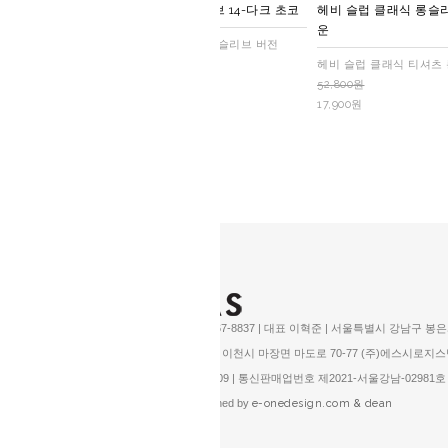
헤비 슬럽 클래식 롱슬리브 14-다크 초코
헤비 슬럽 클래식 롱슬리
운
헤비 슬럽 클래식 티셔츠 롱슬리브 버전
52,800원
헤비 슬럽 클래식 티셔츠
17,900원
52,800원
17,900원
주식회사 디이미징 | 070-8267-8837 | 대표 이혁준 | 서울특별시 강남구 봉은사
▶ 반품주소: (17382) 경기도 이천시 마장면 마도로 70-77 (주)에스시로지
사업자등록번호 858-86-01509 | 통신판매업번호 제2021-서울강남-0298
copyright @ 디이미징 designed by
e-onedesign.com & dean