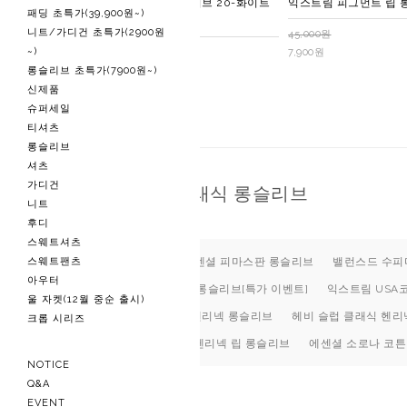
익스트림 USA코튼 롱슬리브 20-화이트
익스트림 피그먼트 립 
패딩 초특가(39,900원~)
메란지
니트/가디건 초특가(2900원
45,000원
~)
[메란지 원단]
7,900원
롱슬리브 초특가(7900원~)
39,600원
26,900원
신제품
슈퍼세일
티셔츠
롱슬리브
셔츠
가디건
헤비 슬럽 클래식 롱슬리브
니트
후디
스웨트셔츠
스웨트팬츠
헤비 롱슬리브
에센셜 피마스판 롱슬리브
밸런스드 수피
아우터
소프트 코튼 카라 립 롱슬리브[특가 이벤트]
익스트림 USA
울 자켓(12월 중순 출시)
익스트림 USA코튼 헨리넥 롱슬리브
헤비 슬럽 클래식 헨리
크롭 시리즈
에센셜 소로나 코튼 헨리넥 립 롱슬리브
에센셜 소로나 코튼
NOTICE
Q&A
EVENT