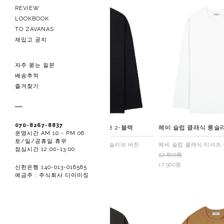
REVIEW
LOOKBOOK
TO ZAVANAS
재입고 공지
자주 묻는 질문
배송추적
즐겨찾기
070-8267-8837
헤비 슬럽 클래식 롱슬리브 2-블랙
헤비 슬럽 클래식 롱슬리
운영시간 AM 10 - PM 06
토/일/공휴일 휴무
헤비 슬럽 클래식 티셔츠 롱슬리브 버전
헤비 슬럽 클래식 티셔츠
점심시간 12:00~13:00
52,800원
52,800원
17,900원
17,900원
신한은행 140-013-016585
예금주 : 주식회사 디이미징