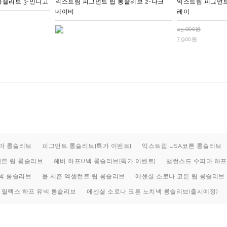
롱슬리브 3-인디고
익스트림 피그먼트 립 롱슬리브 2-다크
익스트림 피그먼트
네이비
레이
45,000원
7,900원
마 롱슬리브
피그먼트 롱슬리브[특가 이벤트]
익스트림 USA코튼 롱슬리브
코튼 립 롱슬리브
헤비 하프U넥 롱슬리브[특가 이벤트]
밸런스드 수피마 하프
넥 롱슬리브
올 시즌 엑셀런트 립 롱슬리브
에센셜 소로나 코튼 립 롱슬리브
 릴렉스 하프 유넥 롱슬리브
에센셜 소로나 코튼 노치넥 롱슬리브(출시예정)