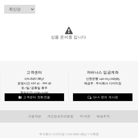
상품 준비중 입니다.
고객센터
자바나스 입금계좌
070-8267-8837
신한은행 140-013-016585
운영시간 AM 10 - PM 06
예금주 : 주식회사 디이미징
토/일/공휴일 휴무
점심시간 12:00~13:00
고객센터 전화연결
QnA 문의 게시판
이용약관
개인정보처리방침
PC버전
배송추적
주식회사 디이미징 | 070-8267-8837 | 이혁준