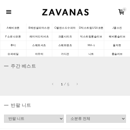
0
A헤비코튼
B에센셜피마스판
C밸런스드수피마
D익스트림USA코튼
J쿨스킨
F소로나코튼
레이어드티셔츠
크롭시리즈
익스트림롱슬리브
헤비롱슬리브
후디
스웨트셔츠
스웨트팬츠
MA-1
울자켓
슈퍼세일
아우터
가디건
니트
롱슬리브
주간 베스트
1
/
5
반팔 니트