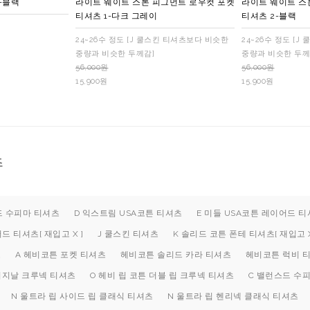
-블랙
라이트 웨이트 스톤 피그먼트 로우컷 포켓
라이트 웨이트 스
티셔츠 1-다크 그레이
티셔츠 2-블랙
24~26수 정도 [J 쿨스킨 티셔츠보다 비슷한
24~26수 정도 [
중량과 비슷한 두께감]
중량과 비슷한 두께
56,000원
56,000원
15,900원
15,900원
츠
드 수피마 티셔츠
D 익스트림 USA코튼 티셔츠
E 미들 USA코튼 레이어드 티셔
 티셔츠[ 재입고 X ]
J 쿨스킨 티셔츠
K 솔리드 코튼 폰테 티셔츠[ 재입고 X
츠
A 헤비코튼 포켓 티셔츠
헤비코튼 솔리드 카라 티셔츠
헤비코튼 럭비 
오리지날 크루넥 티셔츠
O 헤비 립 코튼 더블 립 크루넥 티셔츠
C 밸런스드 수
N 울트라 립 사이드 립 클래식 티셔츠
N 울트라 립 헨리넥 클래식 티셔츠