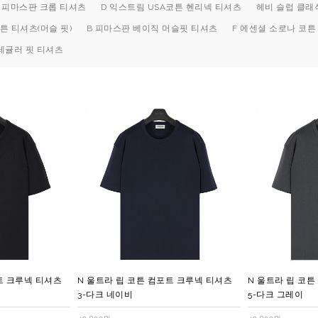
B 피마스판 크롭 티셔츠
D 익스트림 USA코튼 헨리넥 티셔츠
헤비 슬럽 클래
튼 티셔츠(머슬 핏)
B 피마스판 베이직 머슬핏 티셔츠
F 에센셜 소로나 코튼
레귤러 핏 티셔츠
트 크루넥 티셔츠
N 울트라 립 코튼 컴포트 크루넥 티셔츠
N 울트라 립 코
3-다크 네이비
5-다크 그레이