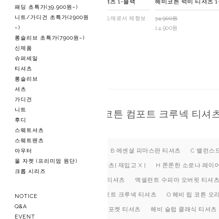
헤비코튼 솔리드 카라 티셔츠 1-블랙
헤비코튼 럭비 티셔츠 1
패딩 초특가(39,900원~)
니트/가디건 초특가(2900원
16수의 두툼하고 부드러운 소재로서 체형보
34,900원
~)
완에 좋습니다
14,900원
롱슬리브 초특가(7900원~)
34,900원
14,900원
신제품
슈퍼세일
티셔츠
롱슬리브
셔츠
가디건
니트
N 울트라 립 코튼 컴포트 크루넥 티셔
후디
스웨트셔츠
스웨트팬츠
A 헤비코튼 티셔츠
B 에센셜 피마스판 티셔츠
C 밸런스
아우터
울 자켓 (프리미엄 원단)
G 쫀쫀한 소로나 티셔츠[ 재입고 X ]
H 쫀쫀한 소로나 레이어드
크롭 시리즈
A 헤비코튼 하프U넥 티셔츠
엑셀런트 수피마 오버핏 티셔
N 울트라 립 코튼 컴포트 크루넥 티셔츠
O 헤비 립 코튼 
NOTICE
Q&A
D 익스트림 USA코튼 포켓 티셔츠
헤비 슬럽 클래식 티셔츠
EVENT