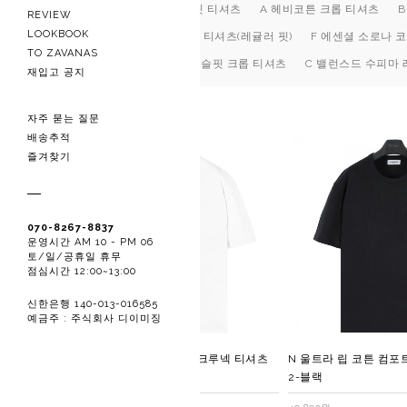
O 헤비 립 슬림 머슬핏 티셔츠
A 헤비코튼 크롭 티셔츠
REVIEW
LOOKBOOK
F 에센셜 소로나 코튼 티셔츠(레귤러 핏)
F 에센셜 소로나 코
TO ZAVANAS
C 밸런스드 수피마 머슬핏 크롭 티셔츠
C 밸런스드 수피마 
재입고 공지
자주 묻는 질문
배송추적
즐겨찾기
070-8267-8837
운영시간 AM 10 - PM 06
토/일/공휴일 휴무
점심시간 12:00~13:00
신한은행 140-013-016585
예금주 : 주식회사 디이미징
N 울트라 립 코튼 컴포트 크루넥 티셔츠
N 울트라 립 코튼 컴포
1-퓨어 화이트
2-블랙