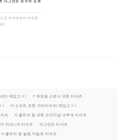
톤 피그먼트 로우컷 포켓
J 쿨스킨 티셔츠보다 비슷한
감]
츠[ 재입고 X ]
F 에센셜 소로나 코튼 티셔츠
 ]
M 소프트 코튼 카라티셔츠[ 재입고 X ]
티셔츠
N 울트라 립 코튼 오리지날 크루넥 티셔츠
피마 하프U넥 티셔츠
피그먼트 티셔츠
N 울트라 립 슬림 머슬핏 티셔츠