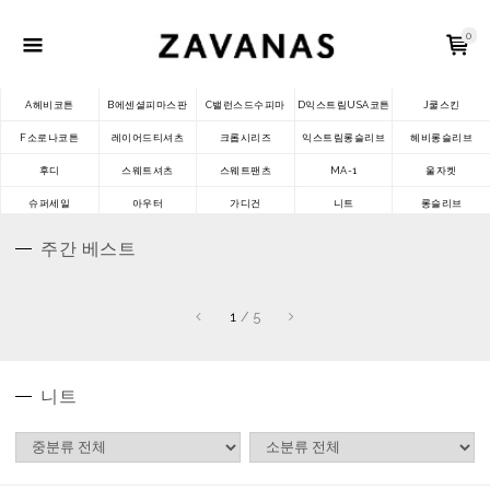
0
A헤비코튼
B에센셜피마스판
C밸런스드수피마
D익스트림USA코튼
J쿨스킨
F소로나코튼
레이어드티셔츠
크롭시리즈
익스트림롱슬리브
헤비롱슬리브
후디
스웨트셔츠
스웨트팬츠
MA-1
울자켓
슈퍼세일
아우터
가디건
니트
롱슬리브
주간 베스트
1
/
5
니트