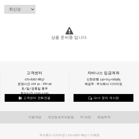
상품 준비중 입니다.
고객센터
자바나스 입금계좌
070-8267-8837
신한은행 140-013-016585
운영시간 AM 10 - PM 06
예금주 : 주식회사 디이미징
토/일/공휴일 휴무
점심시간 12:00~13:00
고객센터 전화연결
QnA 문의 게시판
이용약관
개인정보처리방침
PC버전
배송추적
주식회사 디이미징 | 070-8267-8837 | 이혁준