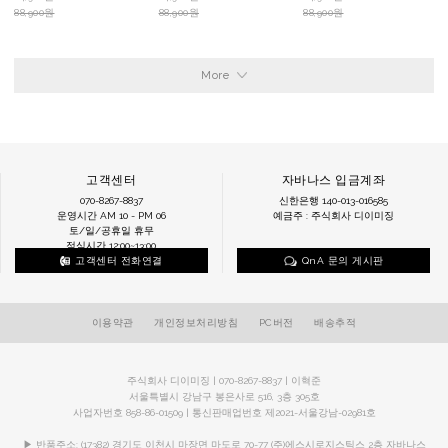
88,900원
88,900원
88,900원
More
고객센터
자바나스 입금계좌
070-8267-8837
신한은행 140-013-016585
운영시간 AM 10 - PM 06
예금주 : 주식회사 디이미징
토/일/공휴일 휴무
점심시간 12:00~13:00
고객센터 전화연결
QnA 문의 게시판
이용약관
개인정보처리방침
PC버전
배송추적
주식회사 디이미징 | 070-8267-8837 | 이혁준
서울특별시 강남구 봉은사로 516, 3층 305호
사업자번호 858-86-01509 | 통신판매업번호 제2021-서울강남-02981호
▶ 반품주소: (17382) 경기도 이천시 마장면 마도로 70-77 (주)에스시로지스틱스 2층 자바나스