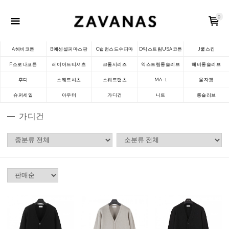
0
A헤비코튼
B에센셜피마스판
C밸런스드수피마
D익스트림USA코튼
J쿨스킨
F소로나코튼
레이어드티셔츠
크롭시리즈
익스트림롱슬리브
헤비롱슬리브
후디
스웨트셔츠
스웨트팬츠
MA-1
울자켓
슈퍼세일
아우터
가디건
니트
롱슬리브
가디건