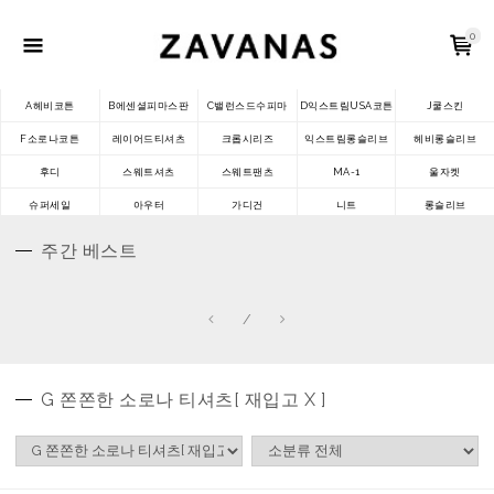
0
A헤비코튼
B에센셜피마스판
C밸런스드수피마
D익스트림USA코튼
J쿨스킨
F소로나코튼
레이어드티셔츠
크롭시리즈
익스트림롱슬리브
헤비롱슬리브
후디
스웨트셔츠
스웨트팬츠
MA-1
울자켓
슈퍼세일
아우터
가디건
니트
롱슬리브
주간 베스트
/
G 쫀쫀한 소로나 티셔츠[ 재입고 X ]