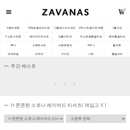
0
A헤비코튼
B에센셜피마스판
C밸런스드수피마
D익스트림USA코튼
J쿨스킨
F소로나코튼
레이어드티셔츠
크롭시리즈
익스트림롱슬리브
헤비롱슬리브
후디
스웨트셔츠
스웨트팬츠
MA-1
울자켓
슈퍼세일
아우터
가디건
니트
롱슬리브
주간 베스트
/
H 쫀쫀한 소로나 레이어드 티셔츠[ 재입고 X ]