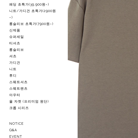
패딩 초특가(39,900원~)
니트/가디건 초특가(2900원
~)
롱슬리브 초특가(7900원~)
신제품
슈퍼세일
티셔츠
롱슬리브
셔츠
가디건
니트
후디
스웨트셔츠
스웨트팬츠
아우터
울 자켓 (프리미엄 원단)
크롭 시리즈
NOTICE
Q&A
EVENT