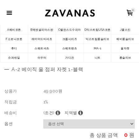
0
A헤비코튼
B에센셜피마스판
C밸런스드수피마
D익스트림USA코튼
J쿨스킨
F소로나코튼
레이어드티셔츠
크롭시리즈
익스트림롱슬리브
헤비롱슬리브
후디
스웨트셔츠
스웨트팬츠
MA-1
울자켓
슈퍼세일
아우터
가디건
니트
롱슬리브
A-2 베이직 울 점퍼 자켓 1-블랙
상품가
49,900
원
적립금
1%
배송비
(조건)
지역별
옵션
0
원
총 상품 금액