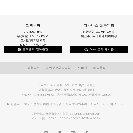
고객센터
자바나스 입금계좌
070-8267-8837
신한은행 140-013-016585
운영시간 AM 10 - PM 06
예금주 : 주식회사 디이미징
토/일/공휴일 휴무
점심시간 12:00~13:00
고객센터 전화연결
QnA 문의 게시판
이용약관
개인정보처리방침
PC버전
배송추적
주식회사 디이미징 | 070-8267-8837 | 이혁준
서울특별시 강남구 봉은사로 516, 3층 305호
사업자번호 858-86-01509 | 통신판매업번호 제2021-서울강남-02981호
▶ 반품주소: (17382) 경기도 이천시 마장면 마도로 70-77 (주)에스시로지스틱스 2층 자바나스
개인정보관리책임자 이혁준
zavanas@naver.com
© 디이미징 / DESIGN BY E-ONEDESIGN.COM & DEAN