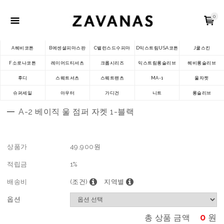
0
A헤비코튼
B에센셜피마스판
C밸런스드수피마
D익스트림USA코튼
J쿨스킨
F소로나코튼
레이어드티셔츠
크롭시리즈
익스트림롱슬리브
헤비롱슬리브
후디
스웨트셔츠
스웨트팬츠
MA-1
울자켓
슈퍼세일
아우터
가디건
니트
롱슬리브
A-2 베이직 울 점퍼 자켓 1-블랙
상품가
49,900
원
적립금
1%
배송비
(조건)
지역별
옵션
0
원
총 상품 금액