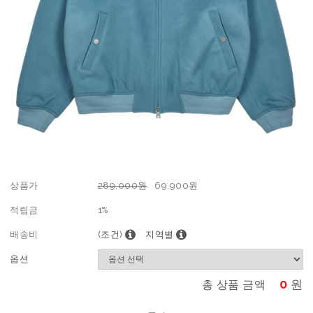
상품가
289,000원
69,900
원
적립금
1%
배송비
(조건)
지역별
옵션
0
원
총 상품 금액