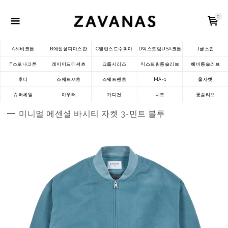
0
A헤비코튼
B에센셜피마스판
C밸런스드수피마
D익스트림USA코튼
J쿨스킨
F소로나코튼
레이어드티셔츠
크롭시리즈
익스트림롱슬리브
헤비롱슬리브
후디
스웨트셔츠
스웨트팬츠
MA-1
울자켓
슈퍼세일
아우터
가디건
니트
롱슬리브
미니멀 에센셜 바시티 자켓 3-민트 블루