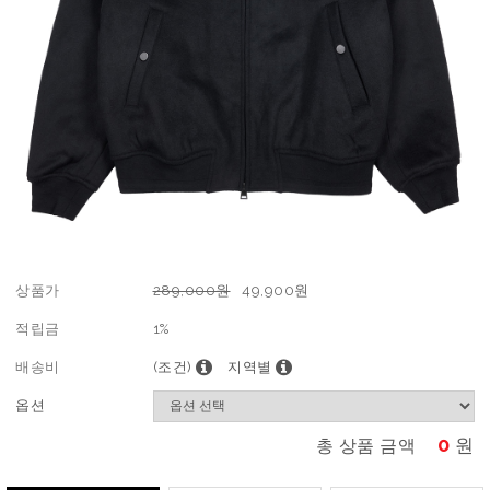
상품가
289,000원
49,900
원
적립금
1%
배송비
(조건)
지역별
옵션
0
원
총 상품 금액