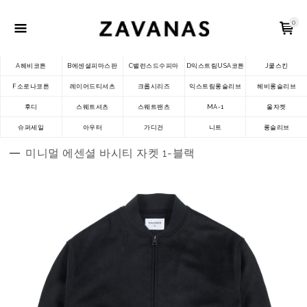
0
A헤비코튼
B에센셜피마스판
C밸런스드수피마
D익스트림USA코튼
J쿨스킨
F소로나코튼
레이어드티셔츠
크롭시리즈
익스트림롱슬리브
헤비롱슬리브
후디
스웨트셔츠
스웨트팬츠
MA-1
울자켓
슈퍼세일
아우터
가디건
니트
롱슬리브
미니멀 에센셜 바시티 자켓 1-블랙