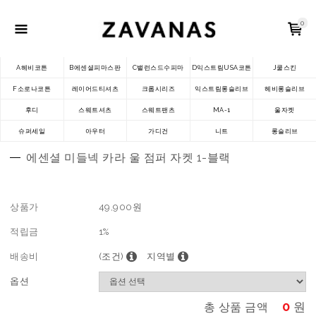
0
A헤비코튼
B에센셜피마스판
C밸런스드수피마
D익스트림USA코튼
J쿨스킨
F소로나코튼
레이어드티셔츠
크롭시리즈
익스트림롱슬리브
헤비롱슬리브
후디
스웨트셔츠
스웨트팬츠
MA-1
울자켓
슈퍼세일
아우터
가디건
니트
롱슬리브
에센셜 미들넥 카라 울 점퍼 자켓 1-블랙
상품가
49,900
원
적립금
1%
배송비
(조건)
지역별
옵션
0
원
총 상품 금액