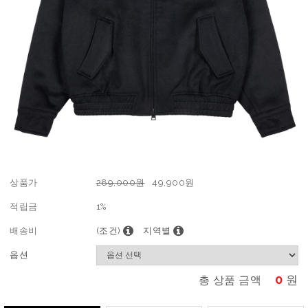
상품가
289,000원
49,900
원
적립금
1%
배송비
(조건)
지역별
옵션
0
원
총 상품 금액