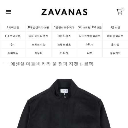
0
A헤비코튼
B에센셜피마스판
C밸런스드수피마
D익스트림USA코튼
J쿨스킨
F소로나코튼
레이어드티셔츠
크롭시리즈
익스트림롱슬리브
헤비롱슬리브
후디
스웨트셔츠
스웨트팬츠
MA-1
울자켓
슈퍼세일
아우터
가디건
니트
롱슬리브
에센셜 미들넥 카라 울 점퍼 자켓 1-블랙