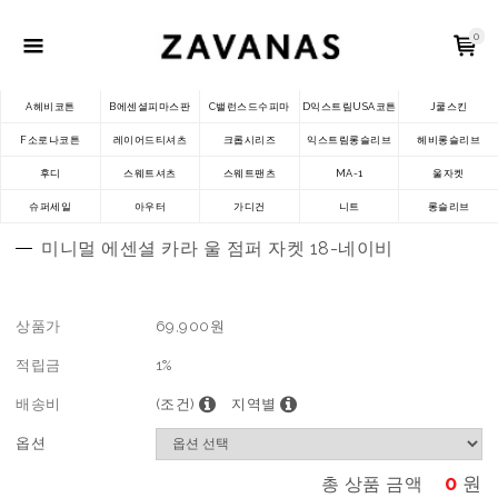
0
A헤비코튼
B에센셜피마스판
C밸런스드수피마
D익스트림USA코튼
J쿨스킨
F소로나코튼
레이어드티셔츠
크롭시리즈
익스트림롱슬리브
헤비롱슬리브
후디
스웨트셔츠
스웨트팬츠
MA-1
울자켓
슈퍼세일
아우터
가디건
니트
롱슬리브
미니멀 에센셜 카라 울 점퍼 자켓 18-네이비
상품가
69,900
원
적립금
1%
배송비
(조건)
지역별
옵션
0
원
총 상품 금액