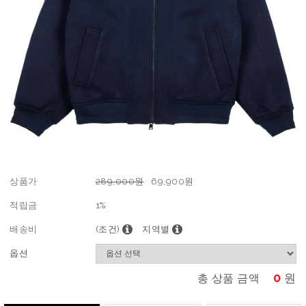
상품가
289,000원
69,900
원
적립금
1%
배송비
(조건)
지역별
옵션
0
원
총 상품 금액