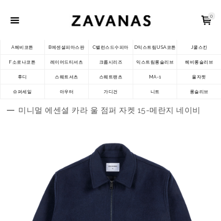
0
A헤비코튼
B에센셜피마스판
C밸런스드수피마
D익스트림USA코튼
J쿨스킨
F소로나코튼
레이어드티셔츠
크롭시리즈
익스트림롱슬리브
헤비롱슬리브
후디
스웨트셔츠
스웨트팬츠
MA-1
울자켓
슈퍼세일
아우터
가디건
니트
롱슬리브
미니멀 에센셜 카라 울 점퍼 자켓 15-메란지 네이비