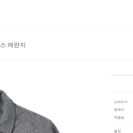
믹스 메란지
소비자가
판매가
적립금
옵션