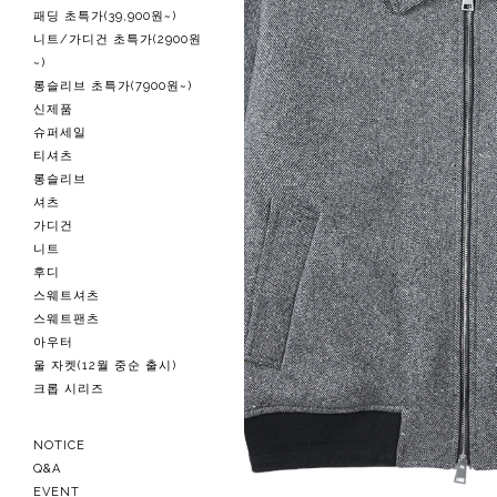
패딩 초특가(39,900원~)
니트/가디건 초특가(2900원
~)
롱슬리브 초특가(7900원~)
신제품
슈퍼세일
티셔츠
롱슬리브
셔츠
가디건
니트
후디
스웨트셔츠
스웨트팬츠
아우터
울 자켓(12월 중순 출시)
크롭 시리즈
NOTICE
Q&A
EVENT