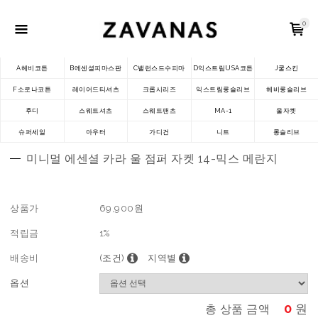
0
A헤비코튼
B에센셜피마스판
C밸런스드수피마
D익스트림USA코튼
J쿨스킨
F소로나코튼
레이어드티셔츠
크롭시리즈
익스트림롱슬리브
헤비롱슬리브
후디
스웨트셔츠
스웨트팬츠
MA-1
울자켓
슈퍼세일
아우터
가디건
니트
롱슬리브
미니멀 에센셜 카라 울 점퍼 자켓 14-믹스 메란지
상품가
69,900
원
적립금
1%
배송비
(조건)
지역별
옵션
0
원
총 상품 금액