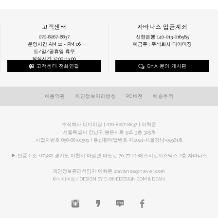
고객센터
자바나스 입금계좌
070-8267-8837
신한은행 140-013-016585
운영시간 AM 10 - PM 06
예금주 : 주식회사 디이미징
토/일/공휴일 휴무
점심시간 12:00~13:00
고객센터 전화연결
QnA 문의 게시판
이용약관
개인정보처리방침
PC버전
배송추적
주식회사 디이미징 | 070-8267-8837 | 이혁준
서울특별시 강남구 봉은사로 516, 3층 305호
사업자번호 858-86-01509 | 통신판매업번호 제2021-서울강남-02981호
▶ 반품주소: (17382) 경기도 이천시 마장면 마도로 70-77 (주)에스시로지스틱스 2층 자바나스
개인정보관리책임자 이혁준
zavanas@naver.com
© 디이미징 / DESIGN BY E-ONEDESIGN.COM & DEAN