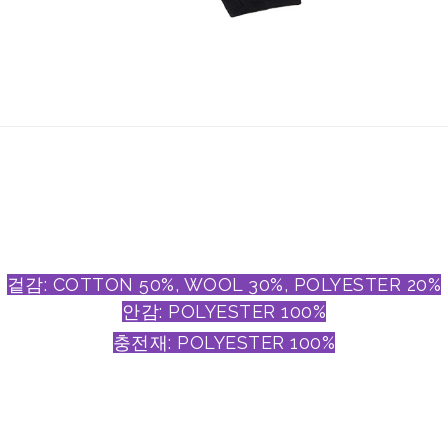
겉감: COTTON 50%, WOOL 30%, POLYESTER 20%
안감: POLYESTER 100%
충전재: POLYESTER 100%