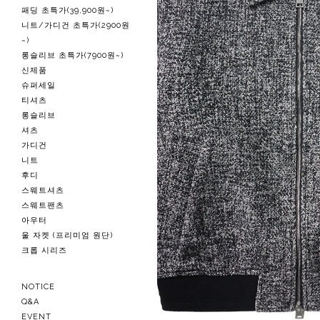
패딩 초특가(39,900원~)
니트/가디건 초특가(2900원
~)
롱슬리브 초특가(7900원~)
신제품
슈퍼세일
티셔츠
롱슬리브
셔츠
가디건
니트
후디
스웨트셔츠
스웨트팬츠
아우터
울 자켓 (프리미엄 원단)
크롭 시리즈
NOTICE
Q&A
EVENT