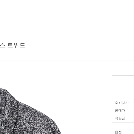
믹스 트위드
소비자가
판매가
적립금
옵션