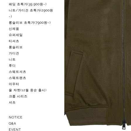
패딩 초특가(39,900원~)
니트/가디건 초특가(2900원
~)
롱슬리브 초특가(7900원~)
신제품
슈퍼세일
티셔츠
롱슬리브
가디건
니트
후디
스웨트셔츠
스웨트팬츠
아우터
울 자켓(12월 중순 출시)
크롭 시리즈
셔츠
NOTICE
Q&A
EVENT