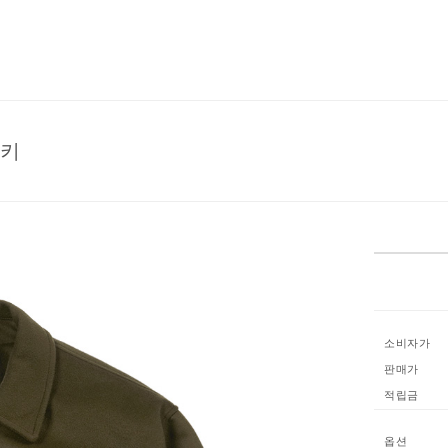
카키
소비자가
판매가
적립금
옵션