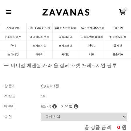
0
A헤비코튼
B에센셜피마스판
C밸런스드수피마
D익스트림USA코튼
J쿨스킨
F소로나코튼
레이어드티셔츠
크롭시리즈
익스트림롱슬리브
헤비롱슬리브
후디
스웨트셔츠
스웨트팬츠
MA-1
울자켓
슈퍼세일
아우터
가디건
니트
롱슬리브
미니멀 에센셜 카라 울 점퍼 자켓 2-페르시안 블루
상품가
69,900
원
적립금
1%
배송비
(조건)
지역별
옵션
0
원
총 상품 금액