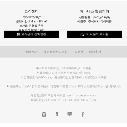
고객센터
자바나스 입금계좌
070-8267-8837
신한은행 140-013-016585
운영시간 AM 10 - PM 06
예금주 : 주식회사 디이미징
토/일/공휴일 휴무
점심시간 12:00~13:00
고객센터 전화연결
QnA 문의 게시판
이용약관
개인정보처리방침
PC버전
배송추적
주식회사 디이미징 | 070-8267-8837 | 이혁준
서울특별시 강남구 봉은사로 516, 3층 305호
사업자번호 858-86-01509 | 통신판매업번호 제2021-서울강남-02981호
▶ 반품주소: (17382) 경기도 이천시 마장면 마도로 70-77 (주)에스시로지스틱스 2층 자바나스
개인정보관리책임자 이혁준
zavanas@naver.com
© 디이미징 / DESIGN BY E-ONEDESIGN.COM & DEAN