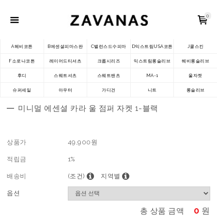
0
A헤비코튼
B에센셜피마스판
C밸런스드수피마
D익스트림USA코튼
J쿨스킨
F소로나코튼
레이어드티셔츠
크롭시리즈
익스트림롱슬리브
헤비롱슬리브
후디
스웨트셔츠
스웨트팬츠
MA-1
울자켓
슈퍼세일
아우터
가디건
니트
롱슬리브
미니멀 에센셜 카라 울 점퍼 자켓 1-블랙
상품가
49,900
원
적립금
1%
배송비
(조건)
지역별
옵션
0
원
총 상품 금액