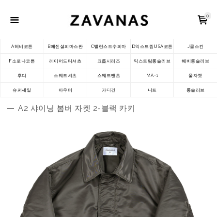
0
A헤비코튼
B에센셜피마스판
C밸런스드수피마
D익스트림USA코튼
J쿨스킨
F소로나코튼
레이어드티셔츠
크롭시리즈
익스트림롱슬리브
헤비롱슬리브
후디
스웨트셔츠
스웨트팬츠
MA-1
울자켓
슈퍼세일
아우터
가디건
니트
롱슬리브
A2 샤이닝 봄버 자켓 2-블랙 카키