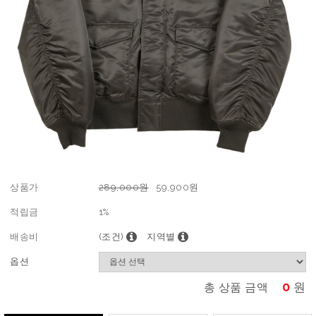
상품가
289,000원
59,900
원
적립금
1%
배송비
(조건)
지역별
옵션
0
원
총 상품 금액