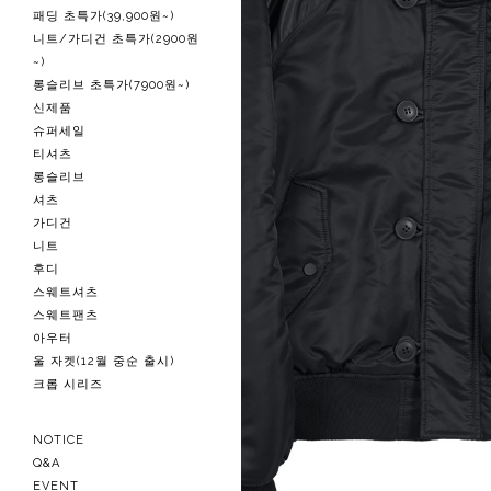
패딩 초특가(39,900원~)
니트/가디건 초특가(2900원
~)
롱슬리브 초특가(7900원~)
신제품
슈퍼세일
티셔츠
롱슬리브
셔츠
가디건
니트
후디
스웨트셔츠
스웨트팬츠
아우터
울 자켓(12월 중순 출시)
크롭 시리즈
NOTICE
Q&A
EVENT