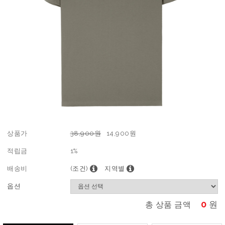
상품가
38,900원
14,900
원
적립금
1%
배송비
(조건)
지역별
옵션
0
원
총 상품 금액