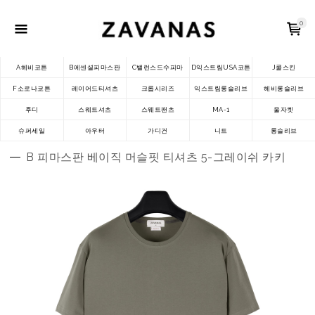
0
A헤비코튼
B에센셜피마스판
C밸런스드수피마
D익스트림USA코튼
J쿨스킨
F소로나코튼
레이어드티셔츠
크롭시리즈
익스트림롱슬리브
헤비롱슬리브
후디
스웨트셔츠
스웨트팬츠
MA-1
울자켓
슈퍼세일
아우터
가디건
니트
롱슬리브
B 피마스판 베이직 머슬핏 티셔츠 5-그레이쉬 카키