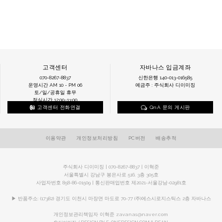
고객센터
자바나스 입금계좌
070-8267-8837
신한은행 140-013-016585
운영시간 AM 10 - PM 06
예금주 : 주식회사 디이미징
토/일/공휴일 휴무
점심시간 12:00~13:00
고객센터 전화연결
QnA 문의 게시판
이용약관
개인정보처리방침
PC버전
배송추적
주식회사 디이미징 | 070-8267-8837 | 이혁준
서울특별시 강남구 봉은사로 516, 3층 305호
사업자번호 858-86-01509 | 통신판매업번호 제2021-서울강남-02981호
▶ 반품주소: (17382) 경기도 이천시 마장면 마도로 70-77 (주)에스시로지스틱스 2층 자바나스
개인정보관리책임자 이혁준
zavanas@naver.com