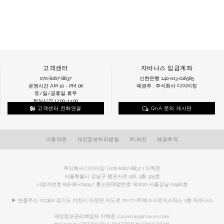
고객센터
자바나스 입금계좌
070-8267-8837
신한은행 140-013-016585
운영시간 AM 10 - PM 06
예금주 : 주식회사 디이미징
토/일/공휴일 휴무
점심시간 12:00~13:00
고객센터 전화연결
QnA 문의 게시판
이용약관
개인정보처리방침
PC버전
배송추적
주식회사 디이미징 | 070-8267-8837 | 이혁준
서울특별시 강남구 봉은사로 516, 3층 305호
사업자번호 858-86-01509 | 통신판매업번호 제2021-서울강남-02981호
▶ 반품주소: (17382) 경기도 이천시 마장면 마도로 70-77 (주)에스시로지스틱스 2층 자바나스
개인정보관리책임자 이혁준
zavanas@naver.com