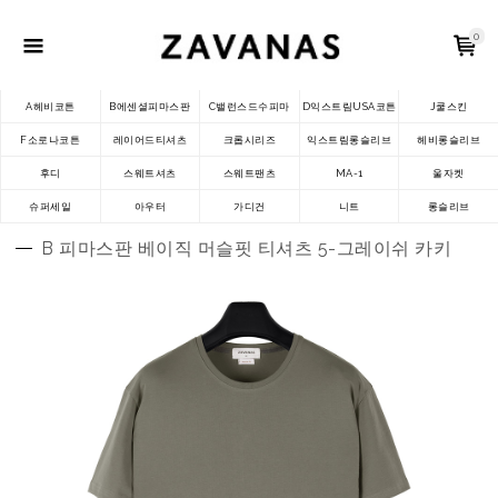
0
A헤비코튼
B에센셜피마스판
C밸런스드수피마
D익스트림USA코튼
J쿨스킨
F소로나코튼
레이어드티셔츠
크롭시리즈
익스트림롱슬리브
헤비롱슬리브
후디
스웨트셔츠
스웨트팬츠
MA-1
울자켓
슈퍼세일
아우터
가디건
니트
롱슬리브
B 피마스판 베이직 머슬핏 티셔츠 5-그레이쉬 카키