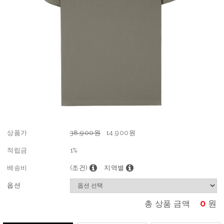
상품가
38,900원
14,900
원
적립금
1%
배송비
(조건)
지역별
옵션
0
원
총 상품 금액