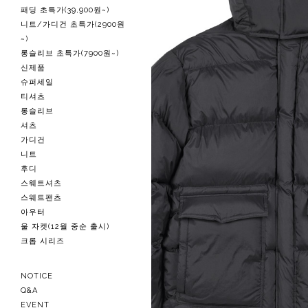
패딩 초특가(39,900원~)
니트/가디건 초특가(2900원
~)
롱슬리브 초특가(7900원~)
신제품
슈퍼세일
티셔츠
롱슬리브
셔츠
가디건
니트
후디
스웨트셔츠
스웨트팬츠
아우터
울 자켓(12월 중순 출시)
크롭 시리즈
NOTICE
Q&A
EVENT