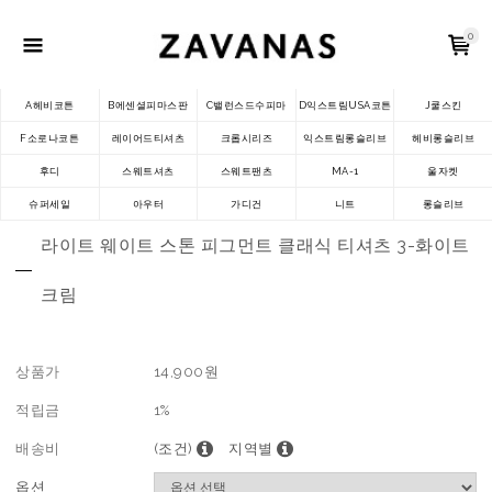
0
A헤비코튼
B에센셜피마스판
C밸런스드수피마
D익스트림USA코튼
J쿨스킨
F소로나코튼
레이어드티셔츠
크롭시리즈
익스트림롱슬리브
헤비롱슬리브
후디
스웨트셔츠
스웨트팬츠
MA-1
울자켓
슈퍼세일
아우터
가디건
니트
롱슬리브
라이트 웨이트 스톤 피그먼트 클래식 티셔츠 3-화이트
크림
상품가
14,900
원
적립금
1%
배송비
(조건)
지역별
옵션