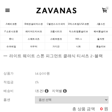
0
A헤비코튼
B에센셜피마스판
C밸런스드수피마
D익스트림USA코튼
J쿨스킨
F소로나코튼
레이어드티셔츠
크롭시리즈
익스트림롱슬리브
헤비롱슬리브
후디
스웨트셔츠
스웨트팬츠
MA-1
울자켓
슈퍼세일
아우터
가디건
니트
롱슬리브
라이트 웨이트 스톤 피그먼트 클래식 티셔츠 2-블랙
상품가
14,900
원
적립금
1%
배송비
(조건)
지역별
옵션
0
원
총 상품 금액