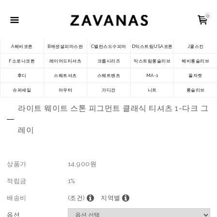
0
A헤비코튼
B에센셜피마스판
C밸런스드수피마
D익스트림USA코튼
J쿨스킨
F소로나코튼
레이어드티셔츠
크롭시리즈
익스트림롱슬리브
헤비롱슬리브
후디
스웨트셔츠
스웨트팬츠
MA-1
울자켓
슈퍼세일
아우터
가디건
니트
롱슬리브
라이트 웨이트 스톤 피그먼트 클래식 티셔츠 1-다크 그
레이
상품가
14,900
원
적립금
1%
배송비
(조건)
지역별
옵션