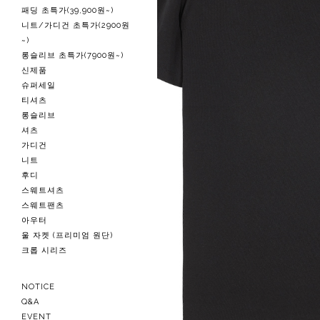
패딩 초특가(39,900원~)
니트/가디건 초특가(2900원
~)
롱슬리브 초특가(7900원~)
신제품
슈퍼세일
티셔츠
롱슬리브
셔츠
가디건
니트
후디
스웨트셔츠
스웨트팬츠
아우터
울 자켓 (프리미엄 원단)
크롭 시리즈
NOTICE
Q&A
EVENT