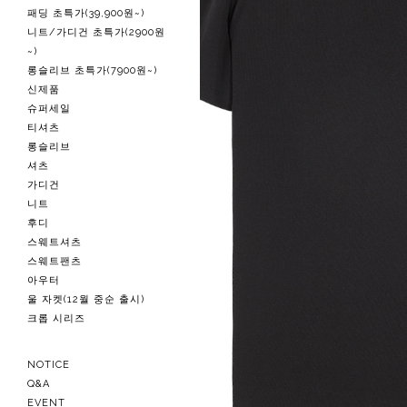
패딩 초특가(39,900원~)
니트/가디건 초특가(2900원
~)
롱슬리브 초특가(7900원~)
신제품
슈퍼세일
티셔츠
롱슬리브
셔츠
가디건
니트
후디
스웨트셔츠
스웨트팬츠
아우터
울 자켓(12월 중순 출시)
크롭 시리즈
NOTICE
Q&A
EVENT