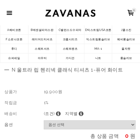
0
A헤비코튼
B에센셜피마스판
C밸런스드수피마
D익스트림USA코튼
J쿨스킨
F소로나코튼
레이어드티셔츠
크롭시리즈
익스트림롱슬리브
헤비롱슬리브
후디
스웨트셔츠
스웨트팬츠
MA-1
울자켓
슈퍼세일
아우터
가디건
니트
롱슬리브
N 울트라 립 헨리넥 클래식 티셔츠 1-퓨어 화이트
상품가
19,900
원
적립금
1%
배송비
(조건)
지역별
옵션
0
원
총 상품 금액