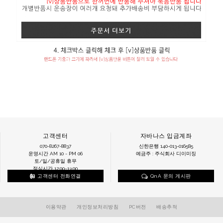
고객센터
자바나스 입금계좌
070-8267-8837
신한은행 140-013-016585
운영시간 AM 10 - PM 06
예금주 : 주식회사 디이미징
토/일/공휴일 휴무
점심시간 12:00~13:00
고객센터 전화연결
QnA 문의 게시판
이용약관
개인정보처리방침
PC버전
배송추적