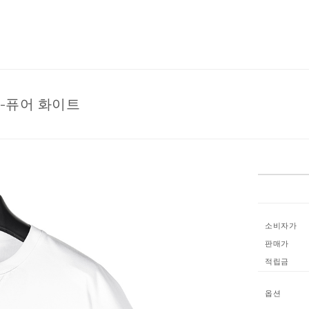
1-퓨어 화이트
소비자가
판매가
적립금
옵션