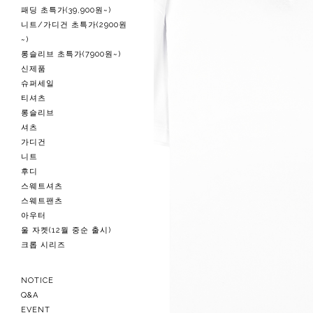
패딩 초특가(39,900원~)
니트/가디건 초특가(2900원
~)
롱슬리브 초특가(7900원~)
신제품
슈퍼세일
티셔츠
롱슬리브
셔츠
가디건
니트
후디
스웨트셔츠
스웨트팬츠
아우터
울 자켓(12월 중순 출시)
크롭 시리즈
NOTICE
Q&A
EVENT