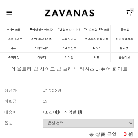
0
A헤비코튼
B에센셜피마스판
C밸런스드수피마
D익스트림USA코튼
J쿨스킨
F소로나코튼
레이어드티셔츠
크롭시리즈
익스트림롱슬리브
헤비롱슬리브
후디
스웨트셔츠
스웨트팬츠
MA-1
울자켓
슈퍼세일
아우터
가디건
니트
롱슬리브
N 울트라 립 사이드 립 클래식 티셔츠 1-퓨어 화이트
상품가
19,900
원
적립금
1%
배송비
(조건)
지역별
옵션
0
원
총 상품 금액