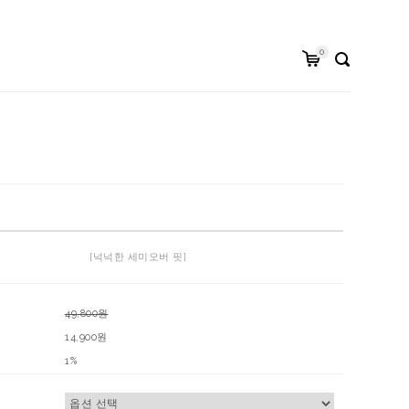
0
[넉넉한 세미오버 핏]
49,800원
14,900원
1%