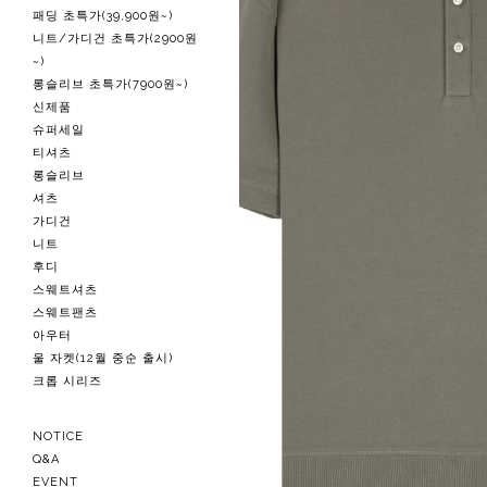
패딩 초특가(39,900원~)
니트/가디건 초특가(2900원
~)
롱슬리브 초특가(7900원~)
신제품
슈퍼세일
티셔츠
롱슬리브
셔츠
가디건
니트
후디
스웨트셔츠
스웨트팬츠
아우터
울 자켓(12월 중순 출시)
크롭 시리즈
NOTICE
Q&A
EVENT