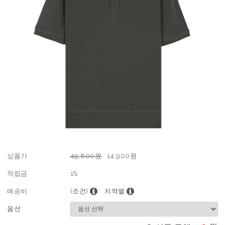
상품가
49,800원
14,900
원
적립금
1%
배송비
(조건)
지역별
옵션