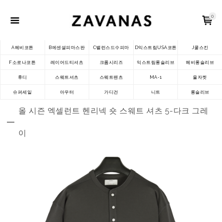
0
A헤비코튼
B에센셜피마스판
C밸런스드수피마
D익스트림USA코튼
J쿨스킨
F소로나코튼
레이어드티셔츠
크롭시리즈
익스트림롱슬리브
헤비롱슬리브
후디
스웨트셔츠
스웨트팬츠
MA-1
울자켓
슈퍼세일
아우터
가디건
니트
롱슬리브
올 시즌 엑셀런트 헨리넥 숏 스웨트 셔츠 5-다크 그레
이