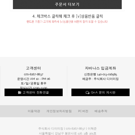
고객센터
자바나스 입금계좌
070-8267-8837
신한은행 140-013-016585
운영시간 AM 10 - PM 06
예금주 : 주식회사 디이미징
토/일/공휴일 휴무
점심시간 12:00~13:00
고객센터 전화연결
QnA 문의 게시판
이용약관
개인정보처리방침
PC버전
배송추적
주식회사 디이미징 | 070-8267-8837 | 이혁준
서울특별시 강남구 봉은사로 516, 3층 305호