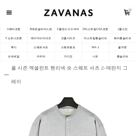
0
A헤비코튼
B에센셜피마스판
C밸런스드수피마
D익스트림USA코튼
J쿨스킨
F소로나코튼
레이어드티셔츠
크롭시리즈
익스트림롱슬리브
헤비롱슬리브
후디
스웨트셔츠
스웨트팬츠
MA-1
울자켓
슈퍼세일
아우터
가디건
니트
롱슬리브
올 시즌 엑셀런트 헨리넥 숏 스웨트 셔츠 2-메란지 그
레이