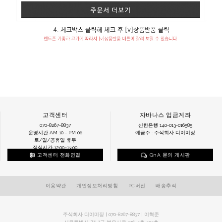
고객센터
자바나스 입금계좌
070-8267-8837
신한은행 140-013-016585
운영시간 AM 10 - PM 06
예금주 : 주식회사 디이미징
토/일/공휴일 휴무
점심시간 12:00~13:00
고객센터 전화연결
QnA 문의 게시판
이용약관
개인정보처리방침
PC버전
배송추적
주식회사 디이미징 | 070-8267-8837 | 이혁준